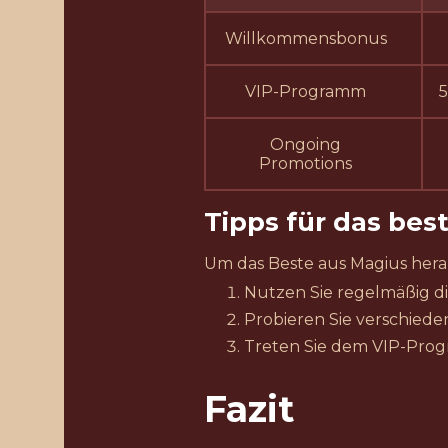
Willkommensbonus
VIP-Programm
5
Ongoing
Promotions
Tipps für das best
Um das Beste aus Magius herau
Nutzen Sie regelmäßig di
Probieren Sie verschieden
Treten Sie dem VIP-Progr
Fazit