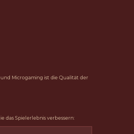
und Microgaming ist die Qualität der
ie das Spielerlebnis verbessern: