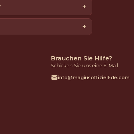
?
nt, Nolimit City und Microgaming.
spiele und 1 Bonuskrabbe.
Brauchen Sie Hilfe?
Schicken Sie uns eine E-Mail
info@magiusoffiziell-de.com